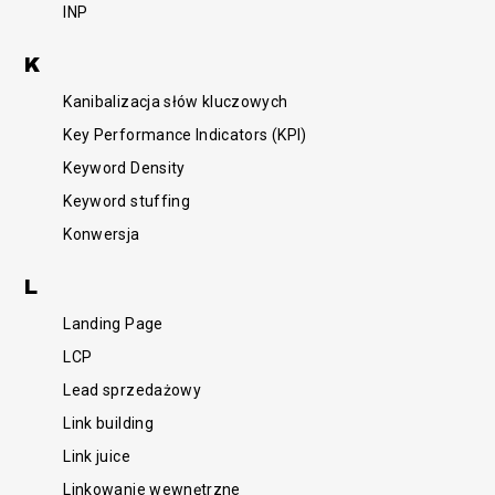
INP
K
Kanibalizacja słów kluczowych
Key Performance Indicators (KPI)
Keyword Density
Keyword stuffing
Konwersja
/SEM
L
Landing Page
LCP
Lead sprzedażowy
Link building
Link juice
Linkowanie wewnętrzne