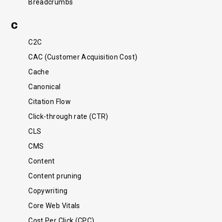
Breadcrumbs
C
C2C
CAC (Customer Acquisition Cost)
Cache
Canonical
Citation Flow
Click-through rate (CTR)
CLS
CMS
Content
Content pruning
Copywriting
Core Web Vitals
Cost Per Click (CPC)