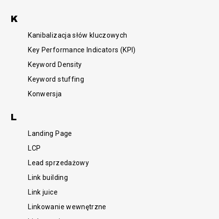
K
Kanibalizacja słów kluczowych
Key Performance Indicators (KPI)
Keyword Density
Keyword stuffing
Konwersja
/SEM
L
Landing Page
LCP
Lead sprzedażowy
Link building
Link juice
Linkowanie wewnętrzne