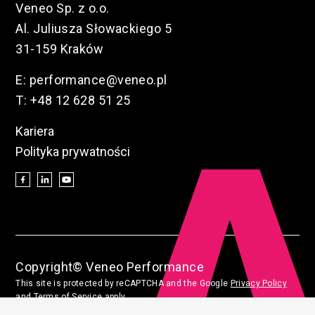
Veneo Sp. z o.o.
Al. Juliusza Słowackiego 5
31-159 Kraków
E:
performance@veneo.pl
T:
+48 12 628 51 25
Kariera
Polityka prywatności
Copyright© Veneo Performance
This site is protected by reCAPTCHA and the Google
Privacy Policy
and
Terms of Service
apply.