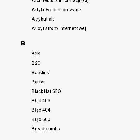
Architektura Informacji (AI)
Artykuły sponsorowane
Atrybut alt
Audyt strony internetowej
B
B2B
B2C
Backlink
Barter
Black Hat SEO
Błąd 403
Błąd 404
Błąd 500
Breadcrumbs