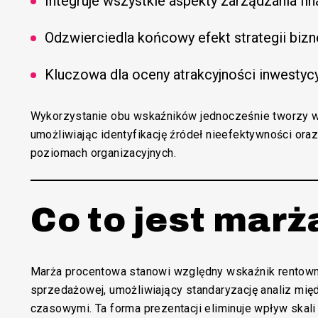
Integruje wszystkie aspekty zarządzania f
Odzwierciedla końcowy efekt strategii biz
Kluczowa dla oceny atrakcyjności inwestycy
Wykorzystanie obu wskaźników jednocześnie tworzy w
umożliwiając identyfikację źródeł nieefektywności ora
poziomach organizacyjnych.
Co to jest mar
Marża procentowa stanowi względny wskaźnik rentown
sprzedażowej, umożliwiający standaryzację analiz mię
czasowymi. Ta forma prezentacji eliminuje wpływ skali 