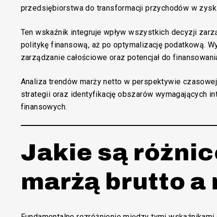
przedsiębiorstwa do transformacji przychodów w zysk n
Ten wskaźnik integruje wpływ wszystkich decyzji zarzą
politykę finansową, aż po optymalizację podatkową. W
zarządzanie całościowe oraz potencjał do finansowania 
Analiza trendów marży netto w perspektywie czasowe
strategii oraz identyfikację obszarów wymagających i
finansowych.
Jakie są różni
marżą brutto a 
Fundamentalne rozróżnienie między tymi wskaźnikami 