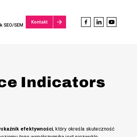
Kontakt
ik SEO/SEM
e Indicators
skaźnik efektywności
, który określa skuteczność
 poziomu tego współczynnika jest niezwykle