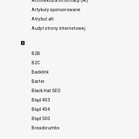
Architektura Informacji (AI)
Artykuły sponsorowane
Atrybut alt
Audyt strony internetowej
B
B2B
B2C
Backlink
Barter
Black Hat SEO
Błąd 403
Błąd 404
Błąd 500
Breadcrumbs