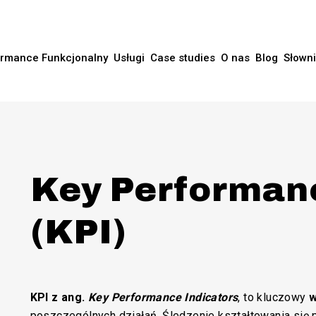
rmance Funkcjonalny
Usługi
Case studies
O nas
Blog
Słown
Key Performanc
(KPI)
KPI
z ang.
Key Performance Indicators
, to kluczowy
w
poszczególnych działań. Śledzenie kształtowania się