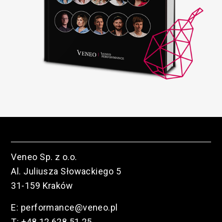
Veneo Sp. z o.o.
Al. Juliusza Słowackiego 5
31-159 Kraków
E:
performance@veneo.pl
T:
+48 12 628 51 25