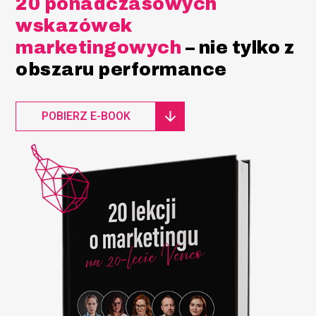
20 ponadczasowych
wskazówek
marketingowych
– nie tylko z
obszaru performance
POBIERZ E-BOOK