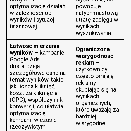
optymalizację działań
powoduje
w zależności od
natychmiastową
wyników i sytuacji
utratę zasięgu w
finansowej.
wynikach
wyszukiwania.
Funkcjonalny
Łatwość mierzenia
Ograniczona
wyników
– kampanie
wiarygodność
Google Ads
reklam
–
dostarczają
użytkownicy
szczegółowe dane na
często omijają
temat wyników, takie
reklamy,
jak liczba kliknięć,
skupiając się na
koszt za kliknięcie
wynikach
(CPC), współczynnik
organicznych,
konwersji, co ułatwia
które uważają za
optymalizację
/SEM
bardziej
kampanii w czasie
wiarygodne.
rzeczywistym.