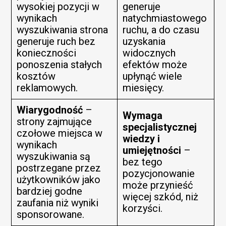
wysokiej pozycji w
generuje
wynikach
natychmiastowego
wyszukiwania strona
ruchu, a do czasu
generuje ruch bez
uzyskania
konieczności
widocznych
ponoszenia stałych
efektów może
kosztów
upłynąć wiele
reklamowych.
miesięcy.
Wiarygodność
–
Wymaga
strony zajmujące
specjalistycznej
czołowe miejsca w
wiedzy i
wynikach
umiejętności
–
wyszukiwania są
bez tego
postrzegane przez
pozycjonowanie
użytkowników jako
może przynieść
bardziej godne
więcej szkód, niż
zaufania niż wyniki
korzyści.
sponsorowane.