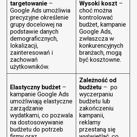
targetowanie
–
Wysoki koszt
–
Google Ads umożliwia
choć można
precyzyjne określenie
kontrolować
grupy docelowej na
budżet, kampanie
podstawie danych
Google Ads,
demograficznych,
zwłaszcza w
lokalizacji,
konkurencyjnych
zainteresowań i
branżach, mogą
zachowań
być kosztowne.
użytkowników.
Zależność od
Elastyczny budżet
–
budżetu
– po
kampanie Google Ads
wyczerpaniu
umożliwiają elastyczne
budżetu lub
zarządzanie
zakończeniu
wydatkami, co pozwala
kampanii,
na dostosowywanie
reklamy
budżetu do potrzeb
przestaną się
firmy oraz
wyświetlać, co