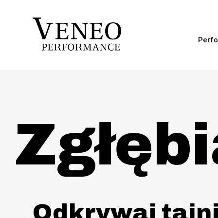
Perfo
Zgłębi
Odkrywaj tajni