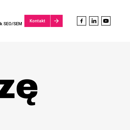
Kontakt
ik SEO/SEM
zę