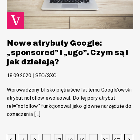
Nowe atrybuty Google:
„sponsored” i „ugc”. Czym są i
jak działają?
18.09.2020
|
SEO/SXO
Wprowadzony blisko piętnaście lat temu Google’owski
atrybut nofollow ewoluował. Do tej pory atrybut
rel=”nofollow” funkcjonował jako główne narzędzie do
oznaczania […]