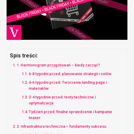
Spis treści:
1. Harmonogram przygotowań – kiedy zacząć?
6-8 tygodni przed: planowanie strategii i celów
4-6 tygodni przed: Tworzenie landing page i
materiałów
2-4 tygodnie przed: testy techniczne i
optymalizacja
Tydzień przed: finalne sprawdzenie i kampanie
teaser
2. Infrastruktura techniczna – fundamenty sukcesu