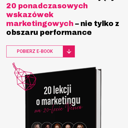
20 ponadczasowych
wskazówek
marketingowych
– nie tylko z
obszaru performance
POBIERZ E-BOOK