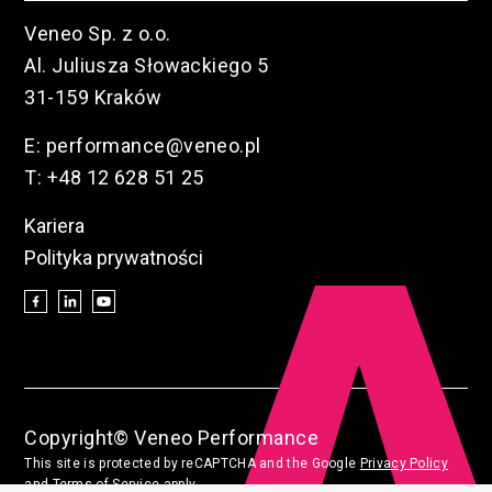
Veneo Sp. z o.o.
Al. Juliusza Słowackiego 5
31-159 Kraków
E:
performance@veneo.pl
T:
+48 12 628 51 25
Kariera
Polityka prywatności
Copyright© Veneo Performance
This site is protected by reCAPTCHA and the Google
Privacy Policy
and
Terms of Service
apply.