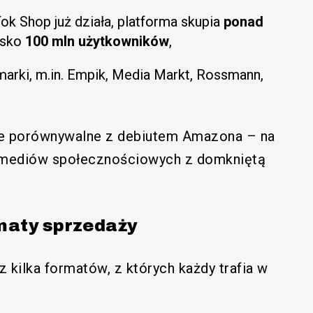
Tok Shop już działa, platforma skupia
ponad
isko
100 mln użytkowników
,
 marki, m.in. Empik, Media Markt, Rossmann,
.
ie porównywalne z debiutem Amazona – na
g mediów społecznościowych z domkniętą
rmaty sprzedaży
 kilka formatów, z których każdy trafia w