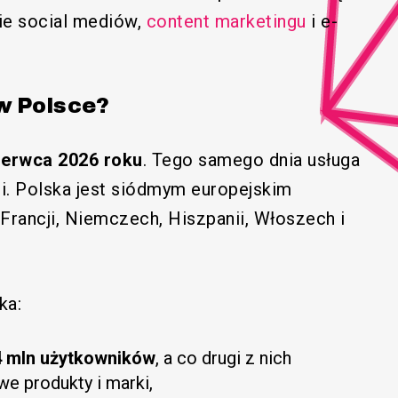
ie social mediów,
content marketingu
i e-
 w Polsce?
zerwca 2026 roku
. Tego samego dnia usługa
dii. Polska jest siódmym europejskim
 Francji, Niemczech, Hiszpanii, Włoszech i
ka:
4 mln użytkowników
, a co drugi z nich
we produkty i marki,