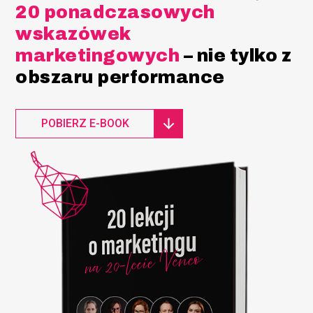
20 ponadczasowych
wskazówek
marketingowych
– nie tylko z
obszaru performance
POBIERZ E-BOOK